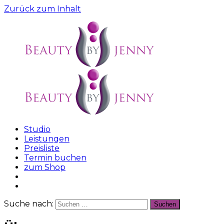
Zurück zum Inhalt
Studio
Beauty
Die
Leistungen
by
Schönheit
Preisliste
Jenny
gehört
Termin buchen
dir
zum Shop
Suche nach:
Suchen